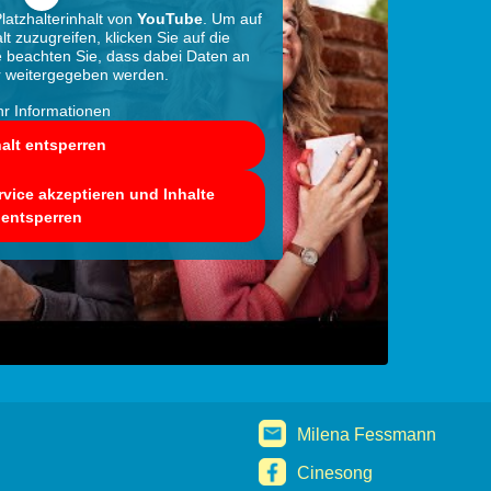
latzhalterinhalt von
YouTube
. Um auf
lt zuzugreifen, klicken Sie auf die
te beachten Sie, dass dabei Daten an
er weitergegeben werden.
r Informationen
halt entsperren
rvice akzeptieren und Inhalte
entsperren
Milena Fessmann
Cinesong