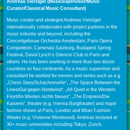
Andreas Vierziger (Musicsupervisor/Music
Curator/Classical Music Consultant)
Music curator and strategist Andreas Vierziger
internationally collaborates with project partners in the
music industry and beyond, including the
Concertgebouw Orchestra Amsterdam, Paris Opera
Competition, Camerata Salzburg, Budapest Spring
Festival, David Lynch’s Silencio Club in Paris and
others. He has been working in more than two dozen
countries on four continents. As a music supervisor and
consultant he worked for movies and series such as e.g.
„Chess Story/Schachnovelle“, „The Space Between the
Lines/Gut gegen Nordwind“, „All Quiet in the Western
Front/Im Westen nichts Neues“, „The Empress/Die
Kaiserin“, theatre (e.g. Vienna Burgtheater) and major
fashion shows at Paris, London and Milan Fashion
Weeks (e.g. Vivienne Westwood). Andreas lectured at
30+ music universities including Tokyo, Zurich,