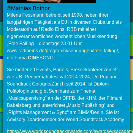
©Mathias Bothor
Milena Fessmann betreibt seit 1998, neben ihrer
langjährigen Tätigkeit als DJ in diversen Clubs und als
Moderatorin auf Radio Eins, RBB mit einer
eigenverantwortlichen wöchentlichen Musiksendung
„Free Falling – dienstags 23-01 Uhr,
www.radioeins.de/programm/sendungen/free_falling/,
die Firma
CINE
SONG.
Sie moderiert Events, Panels, Pressekonferenzen etc.
wie z.B. Reeperbahnfestival 2014-2024, c/o Pop und
Soundtrack Cologne/Zürich seit 2014, ist Diplom
Politologin und gibt Seminare zum Thema
„Musicsupervising“ an der DFFB, der KHM, der Filmuni
Babelsberg und unterrichtet „Music Publishing“ und
„Rights Management & Sync“ am BIMM/Berlin. Sie ist
Advisory Boardmember der World Soundtrack Academy
https://www.worldsoundtrackawards.com/awards/wsacadem