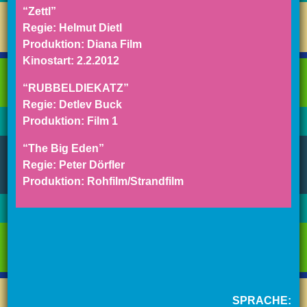
“Zettl”
Regie: Helmut Dietl
Produktion: Diana Film
Kinostart: 2.2.2012
“RUBBELDIEKATZ”
Regie: Detlev Buck
Produktion: Film 1
“The Big Eden”
Regie: Peter Dörfler
Produktion: Rohfilm/Strandfilm
SPRACHE: