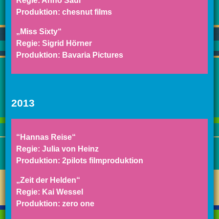
Regie: Anno Saul
Produktion: chesnut films
„Miss Sixty“
Regie: Sigrid Hörner
Produktion: Bavaria Pictures
2013
“Hannas Reise“
Regie: Julia von Heinz
Produktion: 2pilots filmproduktion
„Zeit der Helden“
Regie: Kai Wessel
Produktion: zero one