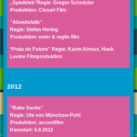
„Spieltrieb“Regie: Gregor Schnitzler
Produktion: Clasart Film
“Abseitsfalle”
Regie: Stefan Hering
Produktion: ester & reglin film
*Praia do Futuro“ Regie: Karim Ainouz, Hank
Levine Filmproduktion
2012
“Rabe Socke”
Regie: Ute von Münchow-Pohl
Produktion: accordfilm
Kinostart: 6.9.2012